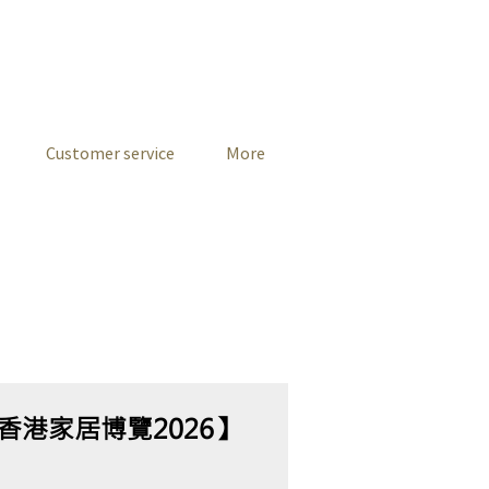
Customer service
More
@香港家居博覽2026】