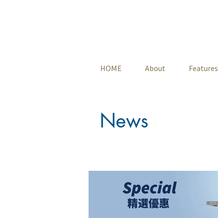
HOME
About
Features
News